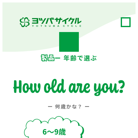
ー 年齢で選ぶ
ー 何歳かな？ ー
6～9歳