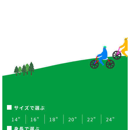
20″
サイズで選ぶ
14"
16"
18"
20"
22"
24"
身長で選ぶ