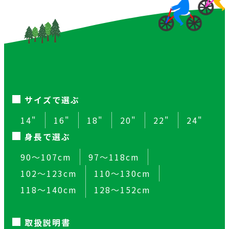
サイズで選ぶ
14"
16"
18"
20"
22"
24"
身長で選ぶ
90～107cm
97～118cm
102～123cm
110～130cm
118～140cm
128～152cm
取扱説明書